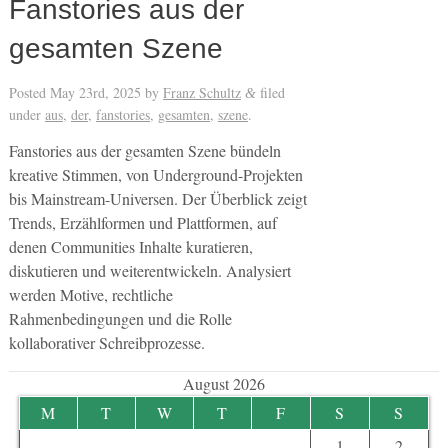
Fanstories aus der
gesamten Szene
Posted
May 23rd, 2025
by
Franz Schultz
filed
&
under
aus
,
der
,
fanstories
,
gesamten
,
szene
.
Fanstories aus der gesamten Szene bündeln
kreative Stimmen, von Underground-Projekten
bis Mainstream-Universen. Der Überblick zeigt
Trends, Erzählformen und Plattformen, auf
denen Communities Inhalte kuratieren,
diskutieren und weiterentwickeln. Analysiert
werden Motive, rechtliche
Rahmenbedingungen und die Rolle
kollaborativer Schreibprozesse.
August 2026
M
T
W
T
F
S
S
1
2