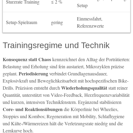
Sturzrate Training
≤ 2 %
Setup
Einmessfahrt,
Setup-Spielraum
gering
Referenzwerte
Trainingsregime und Technik
Konsequenz statt Chaos
kennzeichnet den Alltag der Porträtierten:
Belastung und Erholung sind fein austariert, Mikrozyklen präzise
Periodisierung
geplant.
verbindet Grundlagenausdauer,
Explosivkraft und Beweglichkeitsarbeit mit hochspezifischen Bike-
Wiederholungsqualität
Drills. Präzision entsteht durch
statt reiner
Quantität, unterstützt von Video-Feedback, Herzfrequenzvariabilität
und kurzen, intensiven Technikfenstern. Ergänzend stabilisieren
Core- und Reaktionsübungen
die Körperlinie bei Wheelies,
Stoppies und Kombos; Regeneration mit Mobility, Schlafhygiene
und Kälte-/Wärmereizen hält die Verletzungsrate niedrig und die
Lernkurve hoch.