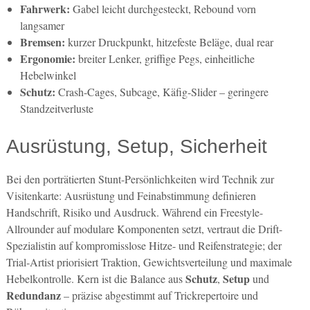
Fahrwerk:
Gabel leicht durchgesteckt, Rebound vorn
langsamer
Bremsen:
kurzer Druckpunkt, hitzefeste Beläge, dual rear
Ergonomie:
breiter Lenker, griffige Pegs, einheitliche
Hebelwinkel
Schutz:
Crash-Cages, Subcage, Käfig-Slider – geringere
Standzeitverluste
Ausrüstung, Setup, Sicherheit
Bei den porträtierten Stunt-Persönlichkeiten wird Technik zur
Visitenkarte: Ausrüstung und Feinabstimmung definieren
Handschrift, Risiko und Ausdruck. Während ein Freestyle-
Allrounder auf modulare Komponenten setzt, vertraut die Drift-
Spezialistin auf kompromisslose Hitze- und Reifenstrategie; der
Trial-Artist priorisiert Traktion, Gewichtsverteilung und maximale
Schutz
Setup
Hebelkontrolle. Kern ist die Balance aus
,
und
Redundanz
– präzise abgestimmt auf Trickrepertoire und