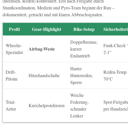
(Bremsen, Reifen) kontrolliert. Erst nach Freigabe durch
Stuntkoordination, Medizin und Pyro-Team beginnt der Run –
dokumentiert, getrackt und mit klaren Abbruchsignalen.
Profil
Gear-Highlight
Bike-Setup
Sicherheitsri
Doppelbremse,
Wheelie-
Funk-Check 
Airbag-Weste
kurzer
Spezialist
2-1”
Endantrieb
Harter
Drift-
Reifen-Temp
Hitzehandschuhe
Hinterreifen,
Pilotin
70°C
Sperre
Weiche
Trial-
Federung,
Spot-Freigab
Knöchelprotektoren
Artist
schmaler
per Handzeic
Lenker