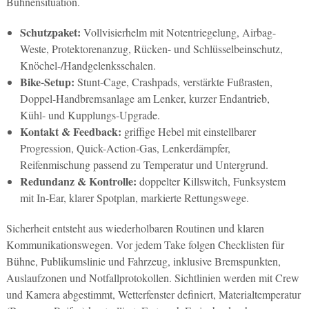
Bühnensituation.
Schutzpaket:
Vollvisierhelm mit Notentriegelung, Airbag-
Weste, Protektorenanzug, Rücken- und Schlüsselbeinschutz,
Knöchel-/Handgelenksschalen.
Bike-Setup:
Stunt-Cage, Crashpads, verstärkte Fußrasten,
Doppel-Handbremsanlage am Lenker, kurzer Endantrieb,
Kühl- und Kupplungs-Upgrade.
Kontakt & Feedback:
griffige Hebel mit einstellbarer
Progression, Quick-Action-Gas, Lenkerdämpfer,
Reifenmischung passend zu Temperatur und Untergrund.
Redundanz & Kontrolle:
doppelter Killswitch, Funksystem
mit In-Ear, klarer Spotplan, markierte Rettungswege.
Sicherheit entsteht aus wiederholbaren Routinen und klaren
Kommunikationswegen. Vor jedem Take folgen Checklisten für
Bühne, Publikumslinie und Fahrzeug, inklusive Bremspunkten,
Auslaufzonen und Notfallprotokollen. Sichtlinien werden mit Crew
und Kamera abgestimmt, Wetterfenster definiert, Materialtemperatur