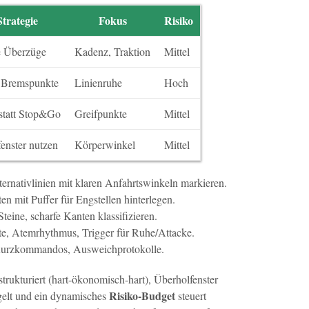
Strategie
Fokus
Risiko
 Überzüge
Kadenz, Traktion
Mittel
 Bremspunkte
Linienruhe
Hoch
statt Stop&Go
Greifpunkte
Mittel
enster nutzen
Körperwinkel
Mittel
ernativlinien mit klaren Anfahrtswinkeln markieren.
en mit Puffer für Engstellen hinterlegen.
teine, scharfe Kanten klassifizieren.
e, Atemrhythmus, Trigger für Ruhe/Attacke.
urzkommandos, Ausweichprotokolle.
strukturiert (hart-ökonomisch-hart), Überholfenster
Risiko-Budget
gelt und ein dynamisches
steuert