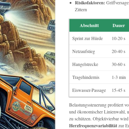
Risikofaktoren:
Griffversage
Zittern
Abschnitt
Dauer
Sprint zur Hürde
10-20 s
Netzaufstieg
20-40 s
Hangelstrecke
30-60 s
Tragehindernis
1-3 min
Eiswasser-Passage
15-45 s
Belastungssteuerung profitiert v
und ökonomischer Linienwahl, u
zu schützen. Objektivierbar wird
Herzfrequenzvariabilität
zur E