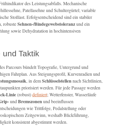
Frühindikator des Leistungsabfalls. Mechanische
illessehne, Patellasehne und Schultergürtel; variable
sche Stoßlast. Erfolgsentscheidend sind ein stabiler
Sehnen-/Bindegewebstoleranz
, robuste
und ein
hlung sowie Dehydratation in hochintensiven
 und Taktik
des Parcours bündelt Topografie, Untergrund und
higen Fahrplan. Aus Steigungsprofil, Kurvenradien und
astungsmosaik
Schlüsselstellen
, in dem
nach Sichtlinien,
taupunkten priorisiert werden. Für jede Passage werden
ack-Linie
(robust)
definiert
; Wetterfenster, Wasserläufe
Grip-
Bremszonen
und
und beeinflussen
cheidungen wie Trittfolge, Pedalstellung oder
roskopischem Zeitgewinn, weshalb Blickführung,
gkeit konsistent abgestimmt werden.