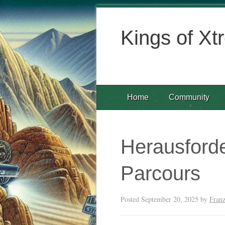
Kings of Xt
Home
Community
Herausford
Parcours
Posted
September 20, 2025
by
Franz