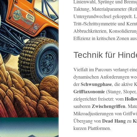
Linienwahl, Sprünge und Bremspu
Taktung, Materialparameter (Rei
Untergrundwechsel gekoppelt. L
Tritt-/Schrittsymmetrie und Kern
Abbruchkriterien, Konsolidierun
Effizienz in kritischen Zonen au
Technik für Hinde
Vielfalt im Parcours verlangt ei
dynamischen Anforderungen wech
Schwungphase
der
, die aktive 
Grifftaxonomie
(Stange, Sloper,
Hollo
zielgerichtet freisetzt: vom
Zwischengriffen
sauberen
. Mat
Mikroadjustierungen von Griffw
Dead Hang
K
Übergang von
zu
kurzen Plattformen.