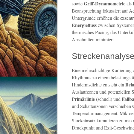
Griff-Dynamometrie
sowie
als 
Beanspruchung fokussiert auf Ach
Untergründe erhöhen die exzentri
Energiefluss
zwischen Systemen
thermisches Pacing, das Unterkü
Abschnitten minimiert.
Streckenanalyse
Eine mehrschichtige Kartierung 
Rhythmus zu einem belastungsfä
Bel
Hindernisdichte entsteht ein
Auslaufzonen und potenziellen S
Primärlinie
Fallb
(schnell) und
und Schattenzonen verschieben
Temperaturmanagement. Mikroents
Stockeinsatz kumulieren zu mak
Druckpunkt und Exit-Geschwindi