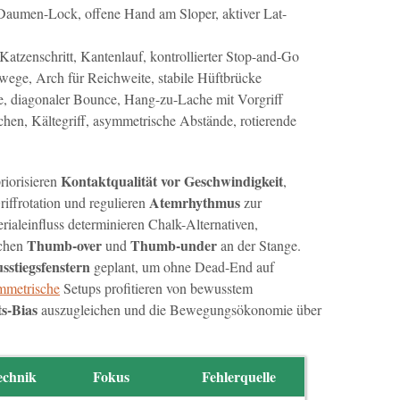
aumen-Lock, offene Hand am Sloper, aktiver Lat-
 Katzenschritt, Kantenlauf, kontrollierter Stop-and-Go
ege, Arch für Reichweite, stabile Hüftbrücke
e, diagonaler Bounce, Hang-zu-Lache mit Vorgriff
hen, Kältegriff, asymmetrische Abstände, rotierende
Kontaktqualität vor Geschwindigkeit
riorisieren
,
Atemrhythmus
riffrotation und regulieren
zur
rialeinfluss determinieren Chalk-Alternativen,
Thumb-over
Thumb-under
schen
und
an der Stange.
sstiegsfenstern
geplant, um ohne Dead-End auf
mmetrische
Setups profitieren von bewusstem
s-Bias
auszugleichen und die Bewegungsökonomie über
echnik
Fokus
Fehlerquelle