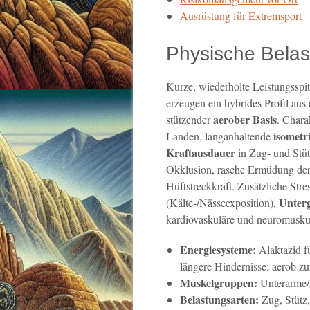
Ausrüstung für Extremsport
Physische Belas
Kurze, wiederholte Leistungsspi
erzeugen ein hybrides Profil aus
aerober Basis
stützender
. Chara
isometr
Landen, langanhaltende
Kraftausdauer
in Zug- und Stüt
Okklusion, rasche Ermüdung der 
Hüftstreckkraft. Zusätzliche Str
Unterg
(Kälte-/Nässeexposition),
kardiovaskuläre und neuromuskulä
Energiesysteme:
Alaktazid fü
längere Hindernisse; aerob z
Muskelgruppen:
Unterarme/L
Belastungsarten:
Zug, Stütz