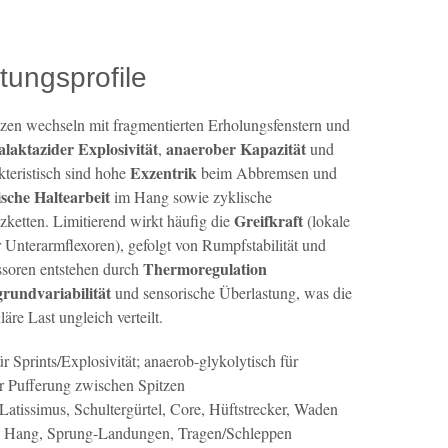
tungsprofile
tzen wechseln mit fragmentierten Erholungsfenstern und
alaktazider Explosivität
anaerober Kapazität
,
und
Exzentrik
kteristisch sind hohe
beim Abbremsen und
ische Haltearbeit
im Hang sowie zyklische
Greifkraft
zketten. Limitierend wirkt häufig die
(lokale
Unterarmflexoren), gefolgt von Rumpfstabilität und
Thermoregulation
essoren entstehen durch
rundvariabilität
und sensorische Überlastung, was die
re Last ungleich verteilt.
r Sprints/Explosivität; anaerob-glykolytisch für
ur Pufferung zwischen Spitzen
atissimus, Schultergürtel, Core, Hüftstrecker, Waden
, Hang, Sprung-Landungen, Tragen/Schleppen