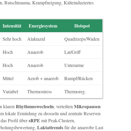
n, Rutschtrauma, Krampfneigung, Kälteinduziertes
Intensität
Energiesystem
Hotspot
Sehr hoch
Alaktazid
Quadrizeps/Waden
Hoch
Anaerob
Lat/Griff
Hoch
Anaerob
Unterarme
Mittel
Aerob + anaerob
Rumpf/Rücken
Variabel
Thermostress
Thermoreg.
Rhythmuswechseln
Mikropausen
on klaren
, verteilten
m lokale Ermüdung zu drosseln und zentrale Reserven
sRPE
 das Profil über
mit Peak-Clustern,
Laktattrends
rholungsbewertung,
für die anaerobe Last