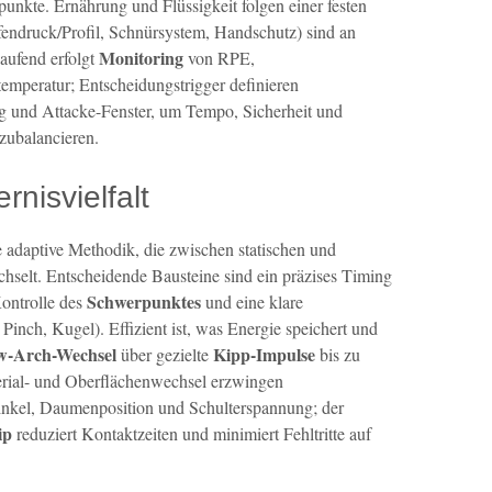
nkte. Ernährung und Flüssigkeit folgen einer festen
fendruck/Profil, Schnürsystem, Handschutz) sind an
Monitoring
aufend erfolgt
von RPE,
temperatur; Entscheidungstrigger definieren
g und Attacke-Fenster, um Tempo, Sicherheit und
szubalancieren.
rnisvielfalt
ne adaptive Methodik, die zwischen statischen und
selt. Entscheidende Bausteine sind ein präzises Timing
Schwerpunktes
Kontrolle des
und eine klare
 Pinch, Kugel). Effizient ist, was Energie speichert und
w-Arch-Wechsel
Kipp-Impulse
über gezielte
bis zu
erial- und Oberflächenwechsel erzwingen
inkel, Daumenposition und Schulterspannung; der
ip
reduziert Kontaktzeiten und minimiert Fehltritte auf