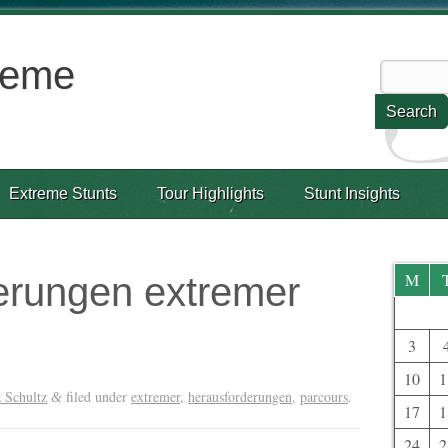
reme
Extreme Stunts
Tour Highlights
Stunt Insights
M
erungen extremer
3
10
1
 Schultz
filed under
extremer
,
herausforderungen
,
parcours
.
&
17
1
24
2