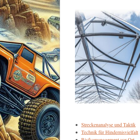
Streckenanalyse und Taktik
Technik für Hindernisvielfalt
Risikomanagement vor Ort