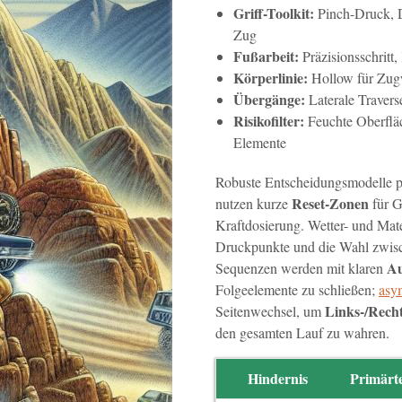
Griff-Toolkit:
Pinch-Druck, D
Zug
Fußarbeit:
Präzisionsschritt,
Körperlinie:
Hollow für Zugw
Übergänge:
Laterale Travers
Risikofilter:
Feuchte Oberfläc
Elemente
Robuste Entscheidungsmodelle p
Reset-Zonen
nutzen kurze
für G
Kraftdosierung. Wetter- und Mate
Druckpunkte und die Wahl zwi
Au
Sequenzen werden mit klaren
Folgeelemente zu schließen;
asy
Links-/Recht
Seitenwechsel, um
den gesamten Lauf zu wahren.
Hindernis
Primärt