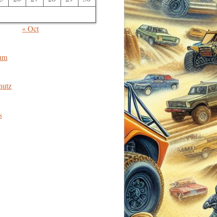
« Oct
um
hutz
s