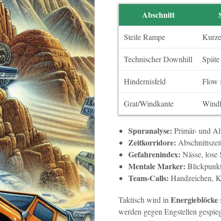
Abschnitt
Steile Rampe
Kurze
Technischer Downhill
Späte
Hindernisfeld
Flow 
Grat/Windkante
Windf
Spuranalyse:
Primär- und Alt
Zeitkorridore:
Abschnittszeit
Gefahrenindex:
Nässe, lose S
Mentale Marker:
Blickpunkt
Team-Calls:
Handzeichen, K
Energieblöcke
Taktisch wird in
werden gegen Engstellen gespie