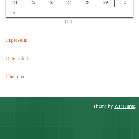
24
25
26
27
28
29
30
31
« Oct
Impressum
Datenschutz
Über uns
Theme by
WP Gurus
.