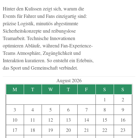
Hinter den Kulissen zeigt sich, warum die
Events für Fahrer und Fans einzigartig sind:
präzise Logistik, minutiös abgestimmte
Sicherheitskonzepte und reibungslose
Teamarbeit. Technische Innovationen
optimieren Abläufe, während Fan-Experience-
Teams Atmosphäre, Zugänglichkeit und
Interaktion kuratieren. So entsteht ein Erlebnis,
das Sport und Gemeinschaft verbindet.
August 2026
M
T
W
T
F
S
S
1
2
3
4
5
6
7
8
9
10
11
12
13
14
15
16
17
18
19
20
21
22
23