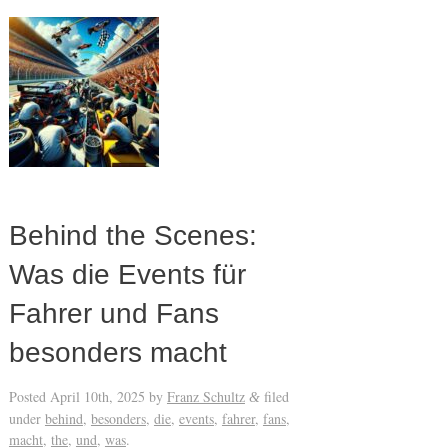
Behind the Scenes:
Was die Events für
Fahrer und Fans
besonders macht
Posted
April 10th, 2025
by
Franz Schultz
filed
&
under
behind
,
besonders
,
die
,
events
,
fahrer
,
fans
,
macht
,
the
,
und
,
was
.