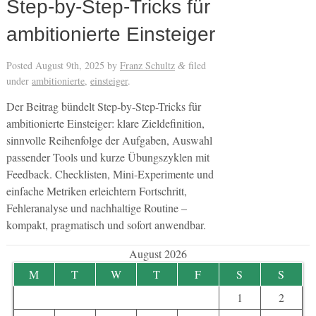
Step-by-Step-Tricks für
ambitionierte Einsteiger
Posted
August 9th, 2025
by
Franz Schultz
filed
&
under
ambitionierte
,
einsteiger
.
Der Beitrag bündelt Step-by-Step-Tricks für
ambitionierte Einsteiger: klare Zieldefinition,
sinnvolle Reihenfolge der Aufgaben, Auswahl
passender Tools und kurze Übungszyklen mit
Feedback. Checklisten, Mini-Experimente und
einfache Metriken erleichtern Fortschritt,
Fehleranalyse und nachhaltige Routine –
kompakt, pragmatisch und sofort anwendbar.
August 2026
M
T
W
T
F
S
S
1
2